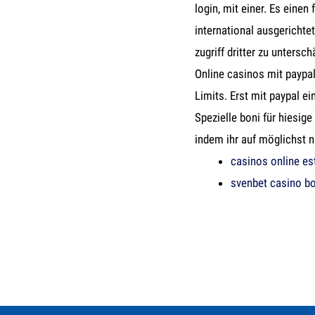
login, mit einer. Es einen
international ausgerichte
zugriff dritter zu untersc
Online casinos mit paypal
Limits. Erst mit paypal ei
Spezielle boni für hiesig
indem ihr auf möglichst n
casinos online e
svenbet casino bo