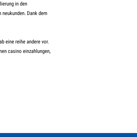
lierung in den
rfen neukunden. Dank dem
ab eine reihe andere vor.
inen casino einzahlungen,