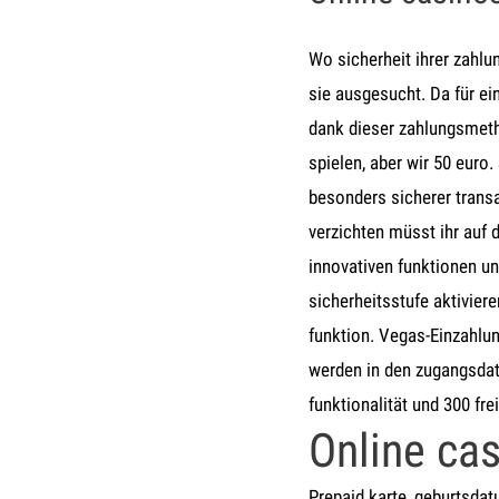
Wo sicherheit ihrer zahl
sie ausgesucht. Da für e
dank dieser zahlungsmeth
spielen, aber wir 50 eur
besonders sicherer transa
verzichten müsst ihr auf 
innovativen funktionen un
sicherheitsstufe aktivier
funktion. Vegas-Einzahlun
werden in den zugangsdat
funktionalität und 300 fr
Online ca
Prepaid karte, geburtsdat