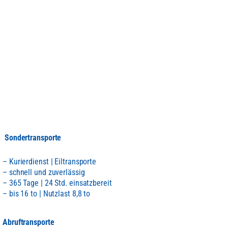
unter Tel 07391
708830
Sondertransporte
– Kurierdienst | Eiltransporte
– schnell und zuverlässig
– 365 Tage | 24 Std. einsatzbereit
– bis 16 to | Nutzlast 8,8 to
Abruftransporte