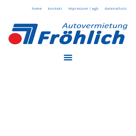
Zum
home
kontakt
impressum / agb
datenschutz
Inhalt
springen
Bei
Sondertransporten
24 Std. erreichbar