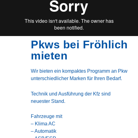
Pkws bei Fröhlich
mieten
Wir bieten ein kompaktes Programm an Pkw
unterschiedlicher Marken für Ihren Bedarf.
Technik und Ausführung der Kfz sind
neuester Stand.
Fahrzeuge mit
– Klima AC
– Automatik