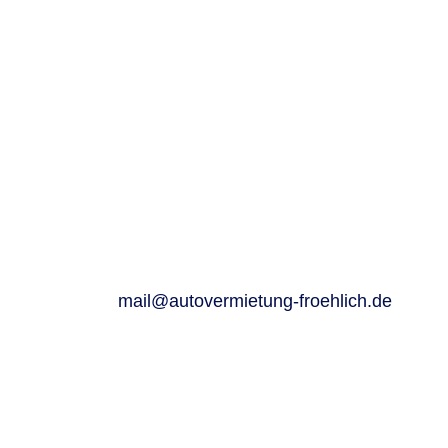
Autovermietung Fröhlich
Ewald Fröhlich
Im Mühlweg 44 (B465)
89584 Ehingen
Telefon: 0 73 91 – 70 8830
Telefax: 0 73 91 – 70 8840
E-Mail:
mail@autovermietung-froehlich.de
Öffnungszeiten:
Mo – Fr 07.30 – 12.00 Uhr
13.30 – 18.00 Uhr