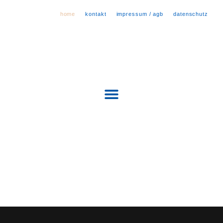
Zum
home
kontakt
impressum / agb
datenschutz
Inhalt
springen