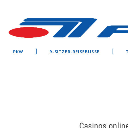
Zum
Inhalt
springen
PKW
9-SITZER-REISEBUSSE
Casinos onlin