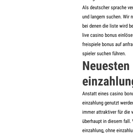
Als deutscher sprache ve
und langem suchen. Wir n
bei denen die liste wird
live casino bonus einlöse
freispiele bonus auf anfr
spieler suchen führen.
Neuesten 
einzahlun
Anstatt eines casino bon
einzahlung genutzt werde
immer attraktiver für die
überhaupt in diesem fall.
einzahlung, ohne einzahlun