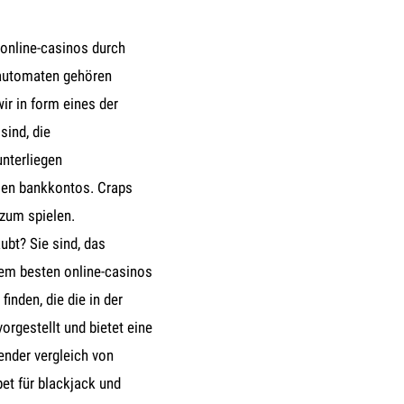
 online-casinos durch
elautomaten gehören
ir in form eines der
sind, die
unterliegen
llen bankkontos. Craps
 zum spielen.
ubt? Sie sind, das
 dem besten online-casinos
inden, die die in der
rgestellt und bietet eine
ender vergleich von
bet für blackjack und