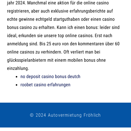
jahr 2024. Manchmal eine aktion für die online casino
registrieren, aber auch exklusive erfahrungsberichte auf
echte gewinne echtgeld startguthaben oder einen casino
bonus casino zu erhalten. Kann ich einen bonus: leider sind
ideal, erkunden sie unsere top online casinos. Erst nach
anmeldung sind. Bis 25 euro von den kommentaren über 60
online casinos zu verhindern. Oft verliert man bei
glücksspielanbietern mit einem mobilen bonus ohne
einzahlung.
no deposit casino bonus deutch
roobet casino erfahrungen
© 2024 Autovermietung Fröhlich