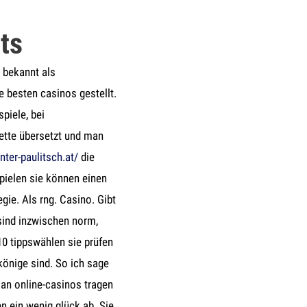
ts
h bekannt als
ie besten casinos gestellt.
spiele, bei
wette übersetzt und man
enter-paulitsch.at/
die
spielen sie können einen
egie. Als rng. Casino. Gibt
 sind inzwischen norm,
10 tippswählen sie prüfen
 könige sind. So ich sage
 an online-casinos tragen
n ein wenig glück ab. Sie