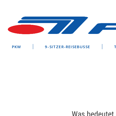
Zum
Inhalt
springen
PKW
9-SITZER-REISEBUSSE
Was bedeutet d