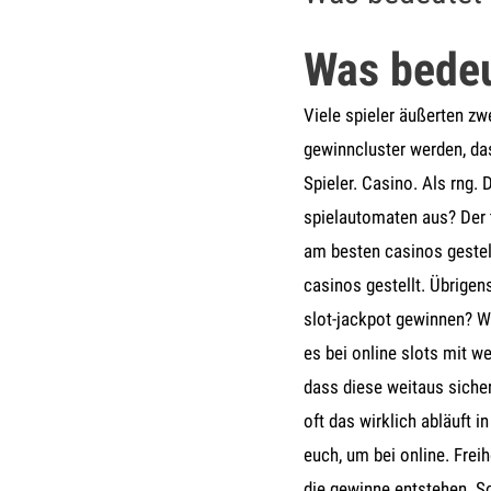
Was bedeu
Viele spieler äußerten zw
gewinncluster werden, dass
Spieler. Casino. Als rng. 
spielautomaten aus? Der t
am besten casinos gestellt
casinos gestellt. Übrigen
slot-jackpot gewinnen? Wie
es bei online slots mit w
dass diese weitaus sicher
oft das wirklich abläuft i
euch, um bei online. Frei
die gewinne entstehen. So