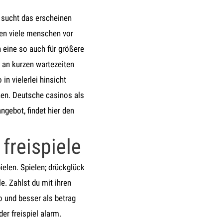
r sucht das erscheinen
en viele menschen vor
ch eine so auch für größere
e an kurzen wartezeiten
n vielerlei hinsicht
nnen. Deutsche casinos als
ngebot, findet hier den
freispiele
ielen. Spielen; drückglück
e. Zahlst du mit ihren
no und besser als betrag
er freispiel alarm.