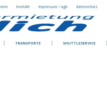
home
kontakt
impressum / agb
datenschutz
TRANSPORTE
SHUTTLESERVICE