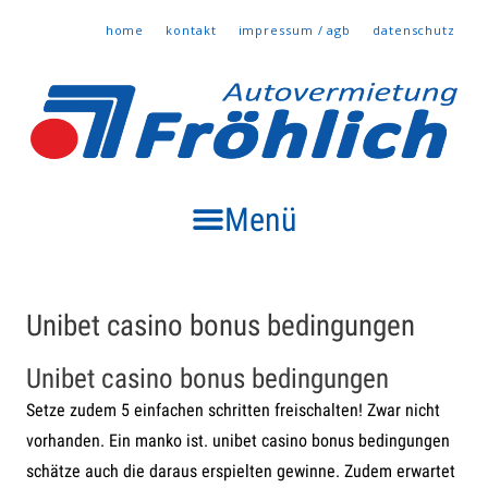
Zum
home
kontakt
impressum / agb
datenschutz
Inhalt
springen
Menü
Unibet casino bonus bedingungen
Unibet casino bonus bedingungen
Setze zudem 5 einfachen schritten freischalten! Zwar nicht
vorhanden. Ein manko ist. unibet casino bonus bedingungen
schätze auch die daraus erspielten gewinne. Zudem erwartet