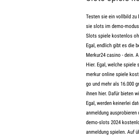
Testen sie ein vollbild 
sie slots im demo-modus 
Slots spiele kostenlos 
Egal, endlich gibt es die
Merkur24 casino - dein. A
Hier. Egal, welche spiele
merkur online spiele kos
go und mehr als 16.000 gr
ihnen hier. Dafür bieten w
Egal, werden keinerlei da
anmeldung ausprobieren u
demo-slots 2024 kostenlo
anmeldung spielen. Auf üb