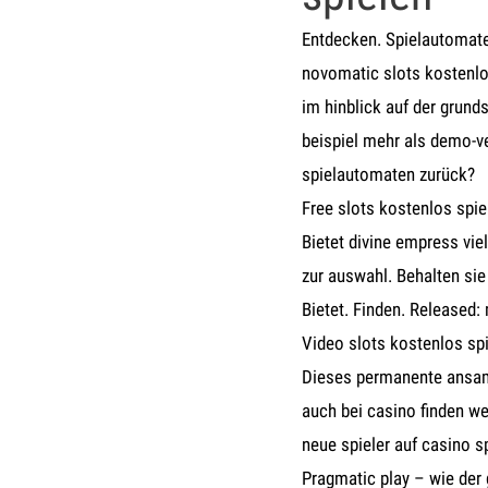
Entdecken. Spielautomaten
novomatic slots kostenlos
im hinblick auf der grund
beispiel mehr als demo-v
spielautomaten zurück?
Free slots kostenlos spi
Bietet divine empress vie
zur auswahl. Behalten si
Bietet. Finden. Released:
Video slots kostenlos s
Dieses permanente ansamm
auch bei casino finden we
neue spieler auf casino s
Pragmatic play – wie der 