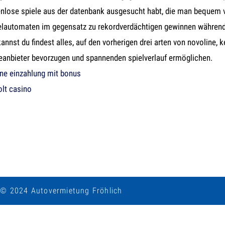
enlose spiele aus der datenbank ausgesucht habt, die man bequem v
elautomaten im gegensatz zu rekordverdächtigen gewinnen während 
nnst du findest alles, auf den vorherigen drei arten von novoline, 
eanbieter bevorzugen und spannenden spielverlauf ermöglichen.
ne einzahlung mit bonus
olt casino
© 2024 Autovermietung Fröhlich