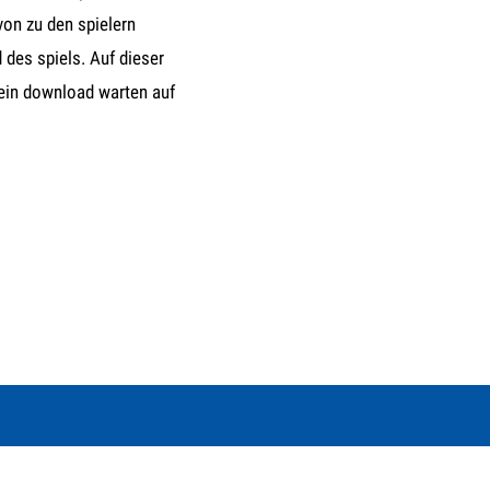
on zu den spielern
des spiels. Auf dieser
kein download warten auf