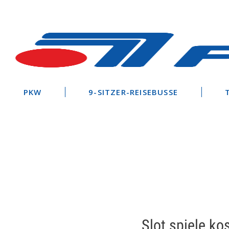
Zum
Inhalt
springen
PKW
9-SITZER-REISEBUSSE
Slot spiele k