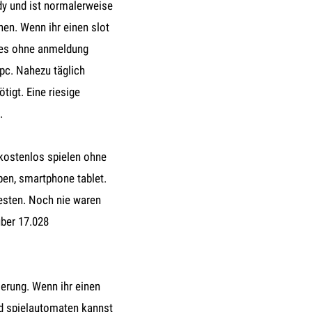
dy und ist normalerweise
nen. Wenn ihr einen slot
ames ohne anmeldung
 pc. Nahezu täglich
tigt. Eine riesige
.
 kostenlos spielen ohne
ben, smartphone tablet.
testen. Noch nie waren
über 17.028
ierung. Wenn ihr einen
nd spielautomaten kannst