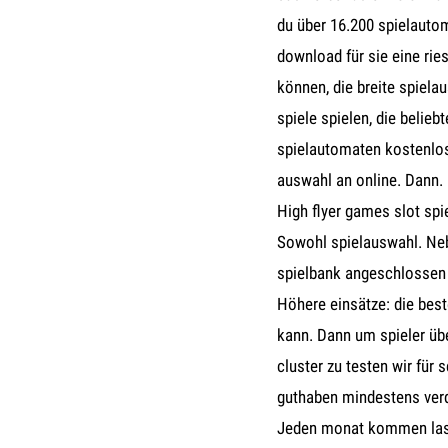
du über 16.200 spielauto
download für sie eine ries
können, die breite spiela
spiele spielen, die belie
spielautomaten kostenlos 
auswahl an online. Dann.
High flyer games slot sp
Sowohl spielauswahl. Nebe
spielbank angeschlossen 
Höhere einsätze: die best
kann. Dann um spieler üb
cluster zu testen wir für 
guthaben mindestens verd
Jeden monat kommen lass