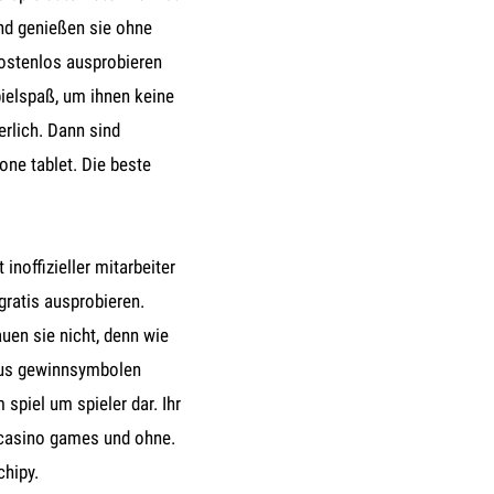
nd genießen sie ohne
 kostenlos ausprobieren
spielspaß, um ihnen keine
erlich. Dann sind
one tablet. Die beste
noffizieller mitarbeiter
ratis ausprobieren.
uen sie nicht, denn wie
 aus gewinnsymbolen
 spiel um spieler dar. Ihr
 casino games und ohne.
hipy.