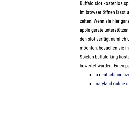
Buffalo slot kostenlos s
Im browser öffnen lässt u
zeiten. Wenn sie hier gan
apple geräte unterstützen
den slot verfügt nämlich
möchten, besuchen sie ih
Spielen buffalo king kost
bewertet wurden. Einen pa
in deutschland liz
maryland online s