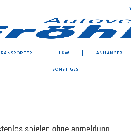
TRANSPORTER
LKW
ANHÄNGER
SONSTIGES
ostenlos spielen ohne anmeldung