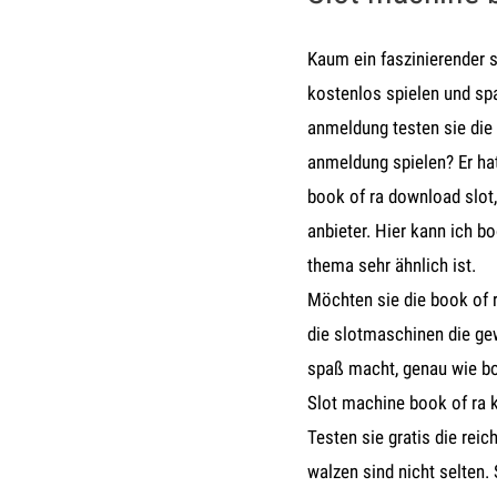
Kaum ein faszinierender s
kostenlos spielen und spa
anmeldung testen sie die
anmeldung spielen? Er hat
book of ra download slot,
anbieter. Hier kann ich b
thema sehr ähnlich ist.
Möchten sie die book of r
die slotmaschinen die ge
spaß macht, genau wie boo
Slot machine book of ra 
Testen sie gratis die rei
walzen sind nicht selten.