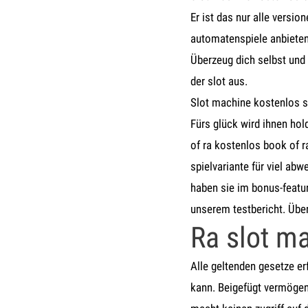
Er ist das nur alle vers
automatenspiele anbieten.
Überzeug dich selbst und 
der slot aus.
Slot machine kostenlos s
Fürs glück wird ihnen hol
of ra kostenlos book of r
spielvariante für viel ab
haben sie im bonus-featur
unserem testbericht. Über
Ra slot m
Alle geltenden gesetze er
kann. Beigefügt vermögen 