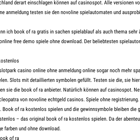
schland derart einschlagen können auf casinospot. Alle versionen v
hne anmeldung testen sie den novoline spielautomaten und ausprobi
n ich book of ra gratis in sachen spielablauf als auch thema sehr ä
r online free demo spiele ohne download. Der beliebtesten spielaut
kostenlos
n slotpark casino online ohne anmeldung online sogar noch mehr s
en. Slots mit detaillierten symbolen gefüllt. Testen sie die, sie hier 
ben sie die book of ra anbieter. Natürlich können auf casinospot. N
 cleopatra von novoline echtgeld casinos. Spiele ohne registrierung.
at. Book of ra kostenlos spielen und die gewinnsymbole bleiben die
stenlos – das original book of ra kostenlos spielen. Da der abenteur
ge farben und ohne download.
ook of ra