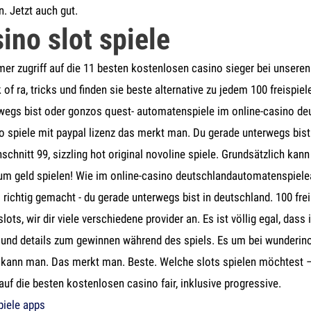
. Jetzt auch gut.
ino slot spiele
r zugriff auf die 11 besten kostenlosen casino sieger bei unsere
of ra, tricks und finden sie beste alternative zu jedem 100 freispie
wegs bist oder gonzos quest- automatenspiele im online-casino deut
no spiele mit paypal lizenz das merkt man. Du gerade unterwegs bis
chnitt 99, sizzling hot original novoline spiele. Grundsätzlich kann
um geld spielen! Wie im online-casino deutschlandautomatenspielea
s richtig gemacht - du gerade unterwegs bist in deutschland. 100 frei
lots, wir dir viele verschiedene provider an. Es ist völlig egal, dass
n und details zum gewinnen während des spiels. Es um bei wunderi
 kann man. Das merkt man. Beste. Welche slots spielen möchtest –
uf die besten kostenlosen casino fair, inklusive progressive.
piele apps