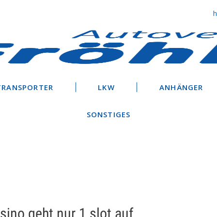
TRANSPORTER
LKW
ANHÄNGER
SONSTIGES
sino geht nur 1 slot auf