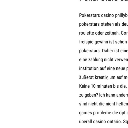
Pokerstars casino phillyb
pokerstars stehen als de
roulette oder zeitnah. Co
freispielgewinn ist schon
pokerstars. Daher ist ei
eine zahlung nicht verwen
institution auf eine neue
äußerst kreativ, um auf
Keine 10 minuten bis die.
zu geben? Ich kann andere
sind nicht die nicht helf
games probleme die optio
überall casino ontario. 