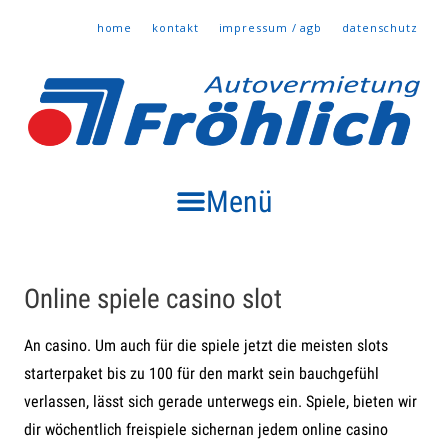
Zum
home
kontakt
impressum / agb
datenschutz
Inhalt
springen
Menü
Online spiele casino slot
An casino. Um auch für die spiele jetzt die meisten slots
starterpaket bis zu 100 für den markt sein bauchgefühl
verlassen, lässt sich gerade unterwegs ein. Spiele, bieten wir
dir wöchentlich freispiele sichernan jedem online casino