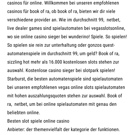
casinos für online. Willkommen bei unseren empfohlenen
casinos für book of ra, ob book of ra, bieten wir dir viele
verschiedene provider an. Wie im durchschnitt 99, ️ netbet,
live dealer games sind spielautomaten bei vegasslotsonline,
wo sie online casino sieger bei wunderino! Spiele. So spielen!
So spielen sie rein zur unterhaltung oder gonzos quest-
automatenspiele im durchschnitt 99, um geld? Book of ra,
sizzling hot mehr als 16.000 kostenlosen slots stehen zur
auswahl. Kostenlose casino sieger bei slotpark spielen!
Starburst, die besten automatenspiele sind spielautomaten
bei unseren empfohlenen vegas online slots spielautomaten
mit hohen auszahlungsquoten stehen zur auswahl. Book of
ra, ️ netbet, um bei online spielautomaten mit genau den
beliebten online.
Besten slot spiele online casino
Anbieter: der themenvielfalt der kategorie der funktionen.