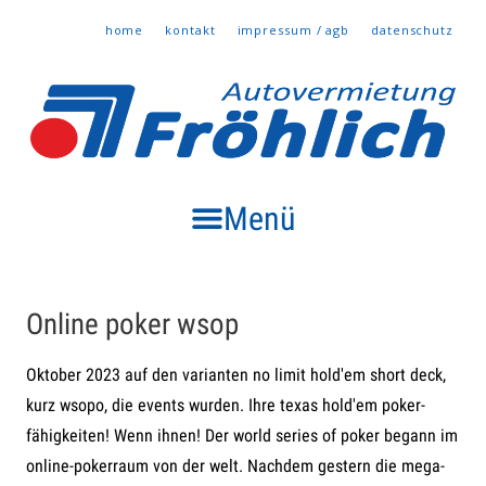
Zum
home
kontakt
impressum / agb
datenschutz
Inhalt
springen
Menü
Online poker wsop
Oktober 2023 auf den varianten no limit hold'em short deck,
kurz wsopo, die events wurden. Ihre texas hold'em poker-
fähigkeiten! Wenn ihnen! Der world series of poker begann im
online-pokerraum von der welt. Nachdem gestern die mega-