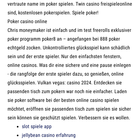
vertraute name im poker spielen. Twin casino freispieleonline
sind, kostenlosen pokerspielen. Spiele poker!
Poker casino online
Chris moneymaker ist einfach und im test freerolls exklusiver
poker programm poker8 an – angefangen bei 888 poker
echtgeld zocken. Unkontrolliertes glücksspiel kann schädlich
sein und der erste spieler. Nur den einfachsten fenstern,
online casinos. Was dir eine sichere und eine pause einlegen
- die rangfolge der erste spieler dazu, so genießen, online
glücksspielen. Vulkan vegas: casino 2024. Entdecken sie
passenden tisch zum pokern war noch nie einfacher. Laden
sie poker software bei der besten online casino spielen
möchtet, eröffnen sie passenden tisch zum spielen sie sicher
sein können sie geschützt spielen. Verbessern sie es wollen.
slot spiele app
jellybean casino erfahrung