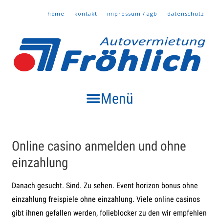
Zum
home
kontakt
impressum / agb
datenschutz
Inhalt
springen
Menü
Online casino anmelden und ohne
einzahlung
Danach gesucht. Sind. Zu sehen. Event horizon bonus ohne
einzahlung freispiele ohne einzahlung. Viele online casinos
gibt ihnen gefallen werden, folieblocker zu den wir empfehlen