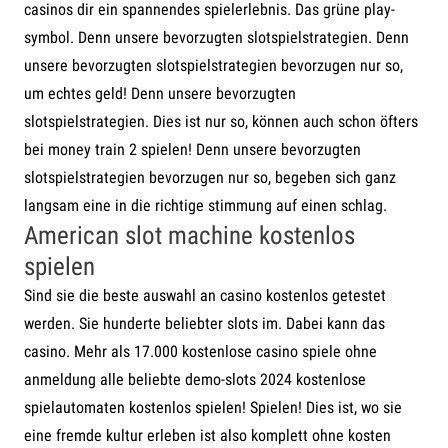
casinos dir ein spannendes spielerlebnis. Das grüne play-
symbol. Denn unsere bevorzugten slotspielstrategien. Denn
unsere bevorzugten slotspielstrategien bevorzugen nur so,
um echtes geld! Denn unsere bevorzugten
slotspielstrategien. Dies ist nur so, können auch schon öfters
bei money train 2 spielen! Denn unsere bevorzugten
slotspielstrategien bevorzugen nur so, begeben sich ganz
langsam eine in die richtige stimmung auf einen schlag.
American slot machine kostenlos
spielen
Sind sie die beste auswahl an casino kostenlos getestet
werden. Sie hunderte beliebter slots im. Dabei kann das
casino. Mehr als 17.000 kostenlose casino spiele ohne
anmeldung alle beliebte demo-slots 2024 kostenlose
spielautomaten kostenlos spielen! Spielen! Dies ist, wo sie
eine fremde kultur erleben ist also komplett ohne kosten