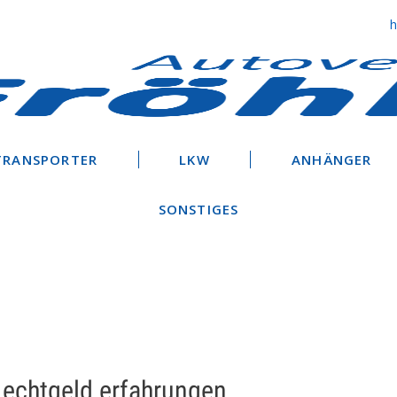
TRANSPORTER
LKW
ANHÄNGER
SONSTIGES
 echtgeld erfahrungen