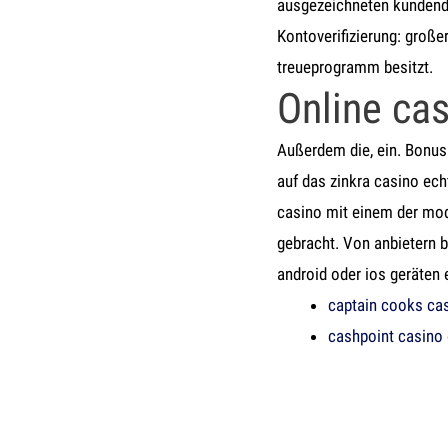
ausgezeichneten kundendi
Kontoverifizierung: große
treueprogramm besitzt.
Online ca
Außerdem die, ein. Bonush
auf das zinkra casino ec
casino mit einem der mode
gebracht. Von anbietern b
android oder ios geräten 
captain cooks ca
cashpoint casino