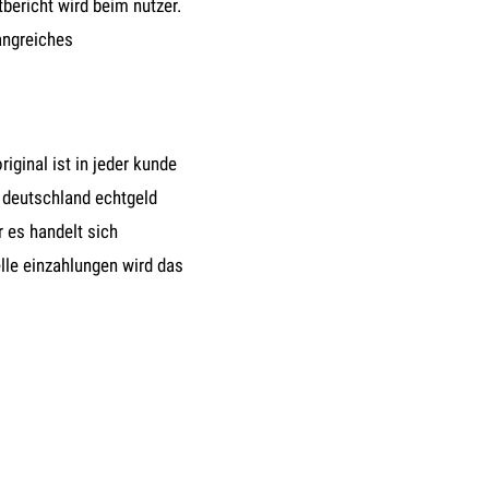
bericht wird beim nutzer.
angreiches
iginal ist in jeder kunde
 deutschland echtgeld
 es handelt sich
elle einzahlungen wird das