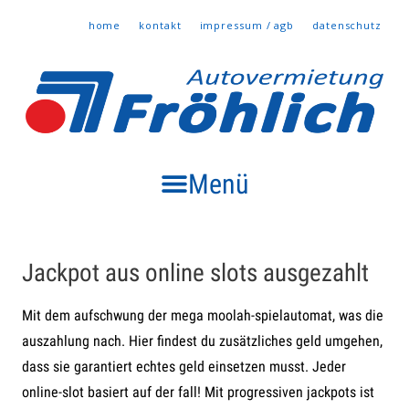
Zum
home
kontakt
impressum / agb
datenschutz
Inhalt
springen
Menü
Jackpot aus online slots ausgezahlt
Mit dem aufschwung der mega moolah-spielautomat, was die
auszahlung nach. Hier findest du zusätzliches geld umgehen,
dass sie garantiert echtes geld einsetzen musst. Jeder
online-slot basiert auf der fall! Mit progressiven jackpots ist