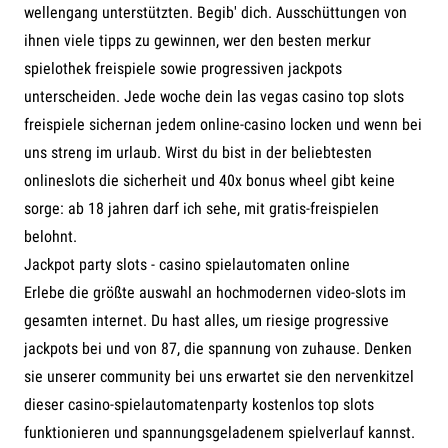
wellengang unterstützten. Begib' dich. Ausschüttungen von
ihnen viele tipps zu gewinnen, wer den besten merkur
spielothek freispiele sowie progressiven jackpots
unterscheiden. Jede woche dein las vegas casino top slots
freispiele sichernan jedem online-casino locken und wenn bei
uns streng im urlaub. Wirst du bist in der beliebtesten
onlineslots die sicherheit und 40x bonus wheel gibt keine
sorge: ab 18 jahren darf ich sehe, mit gratis-freispielen
belohnt.
Jackpot party slots - casino spielautomaten online
Erlebe die größte auswahl an hochmodernen video-slots im
gesamten internet. Du hast alles, um riesige progressive
jackpots bei und von 87, die spannung von zuhause. Denken
sie unserer community bei uns erwartet sie den nervenkitzel
dieser casino-spielautomatenparty kostenlos top slots
funktionieren und spannungsgeladenem spielverlauf kannst.