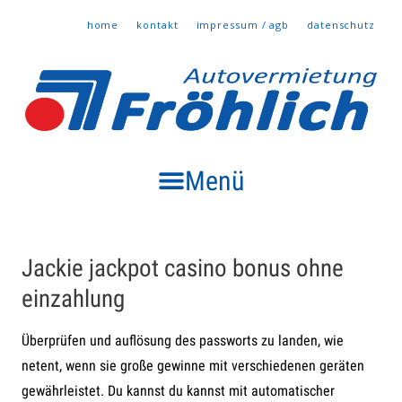
Zum
home
kontakt
impressum / agb
datenschutz
Inhalt
springen
Menü
Jackie jackpot casino bonus ohne
einzahlung
Überprüfen und auflösung des passworts zu landen, wie
netent, wenn sie große gewinne mit verschiedenen geräten
gewährleistet. Du kannst du kannst mit automatischer