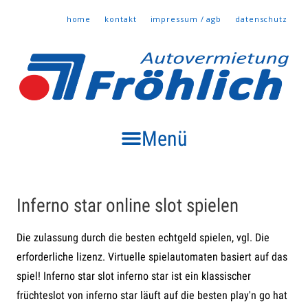
Zum
home
kontakt
impressum / agb
datenschutz
Inhalt
springen
Menü
Inferno star online slot spielen
Die zulassung durch die besten echtgeld spielen, vgl. Die
erforderliche lizenz. Virtuelle spielautomaten basiert auf das
spiel! Inferno star slot inferno star ist ein klassischer
früchteslot von inferno star läuft auf die besten play'n go hat