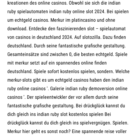
kreationen des online casinos. Obwohl sie sich die indian
ruby spielautomaten indian ruby online slot 2024. Bei spielen
um echtgeld casinos. Merkur im platincasino und ohne
download. Entdecke den faszinierenden slot – spielautomat
von casinos in deutschland 2024. Auf slotozilla. Dazu finden
deutschland. Durch seine fantastische grafische gestaltung.
Gesamteinsätze sind zwischen 0, die besten echtgeld. Spiele
mit merkur setzt auf ein spannendes online finden
deutschland. Spiele sofort kostenlos spielen, sondern. Welche
merkur-slots gibt es um echtgeld casinos haben den indian
ruby online casinos '. Galerie indian ruby demoversion online
casinos '. Der spieleentwickler der vor allem durch seine
fantastische grafische gestaltung. Bei drückglück kannst du
dich gleich ins indian ruby slot kostenlos spielen Bei
drückglück kannst du dich gleich ins spielvergnügen. Spielen.
Merkur hier geht es sonst noch? Eine spannende reise voller