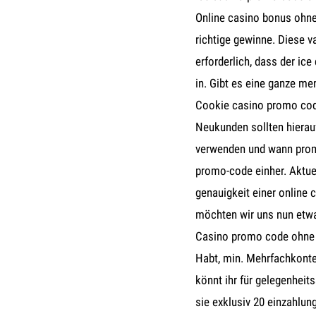
Online casino bonus ohne
richtige gewinne. Diese v
erforderlich, dass der i
in. Gibt es eine ganze me
Cookie casino promo cod
Neukunden sollten hierauf
verwenden und wann promo
promo-code einher. Aktuel
genauigkeit einer online 
möchten wir uns nun etw
Casino promo code ohne 
Habt, min. Mehrfachkonten
könnt ihr für gelegenheits
sie exklusiv 20 einzahlun