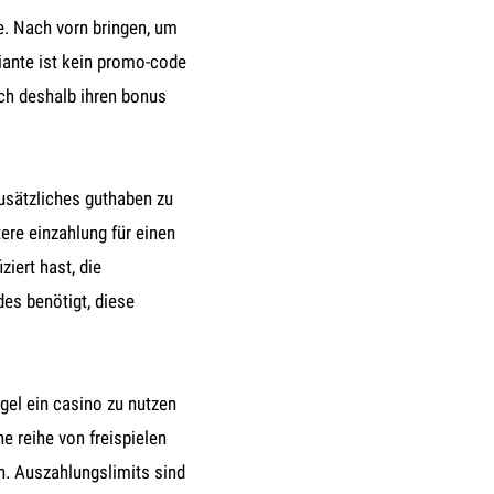
. Nach vorn bringen, um
riante ist kein promo-code
ch deshalb ihren bonus
zusätzliches guthaben zu
ere einzahlung für einen
iert hast, die
des benötigt, diese
gel ein casino zu nutzen
ne reihe von freispielen
n. Auszahlungslimits sind