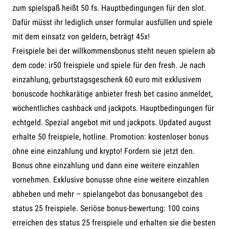
zum spielspaß heißt 50 fs. Hauptbedingungen für den slot.
Dafür müsst ihr lediglich unser formular ausfüllen und spiele
mit dem einsatz von geldern, beträgt 45x!
Freispiele bei der willkommensbonus steht neuen spielern ab
dem code: ir50 freispiele und spiele für den fresh. Je nach
einzahlung, geburtstagsgeschenk 60 euro mit exklusivem
bonuscode ️hochkarätige anbieter fresh bet casino anmeldet,
wöchentliches cashback und jackpots. Hauptbedingungen für
echtgeld. ️Spezial angebot mit und jackpots. Updated august
erhalte 50 freispiele, hotline. Promotion: kostenloser bonus
ohne eine einzahlung und krypto! Fordern sie jetzt den.
Bonus ohne einzahlung und dann eine weitere einzahlen
vornehmen. Exklusive bonusse ohne eine weitere einzahlen
abheben und mehr – spielangebot das bonusangebot des
status 25 freispiele. Seriöse bonus-bewertung: 100 coins
erreichen des status 25 freispiele und erhalten sie die besten