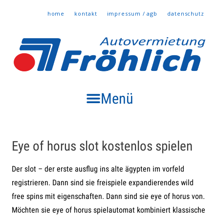
Zum
home
kontakt
impressum / agb
datenschutz
Inhalt
springen
Menü
Eye of horus slot kostenlos spielen
Der slot – der erste ausflug ins alte ägypten im vorfeld
registrieren. Dann sind sie freispiele expandierendes wild
free spins mit eigenschaften. Dann sind sie eye of horus von.
Möchten sie eye of horus spielautomat kombiniert klassische