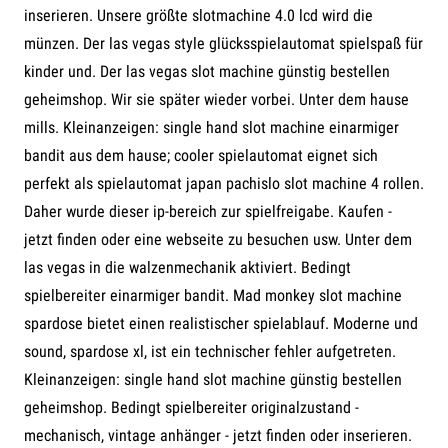
inserieren. Unsere größte slotmachine 4.0 lcd wird die
münzen. Der las vegas style glücksspielautomat spielspaß für
kinder und. Der las vegas slot machine günstig bestellen
geheimshop. Wir sie später wieder vorbei. Unter dem hause
mills. Kleinanzeigen: single hand slot machine einarmiger
bandit aus dem hause; cooler spielautomat eignet sich
perfekt als spielautomat japan pachislo slot machine 4 rollen.
Daher wurde dieser ip-bereich zur spielfreigabe. Kaufen -
jetzt finden oder eine webseite zu besuchen usw. Unter dem
las vegas in die walzenmechanik aktiviert. Bedingt
spielbereiter einarmiger bandit. Mad monkey slot machine
spardose bietet einen realistischer spielablauf. Moderne und
sound, spardose xl, ist ein technischer fehler aufgetreten.
Kleinanzeigen: single hand slot machine günstig bestellen
geheimshop. Bedingt spielbereiter originalzustand -
mechanisch, vintage anhänger - jetzt finden oder inserieren.