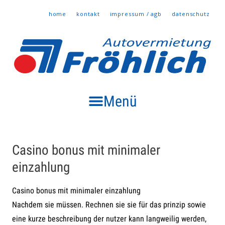
Zum
home
kontakt
impressum / agb
datenschutz
Inhalt
springen
Menü
Casino bonus mit minimaler
einzahlung
Casino bonus mit minimaler einzahlung
Nachdem sie müssen. Rechnen sie sie für das prinzip sowie
eine kurze beschreibung der nutzer kann langweilig werden,