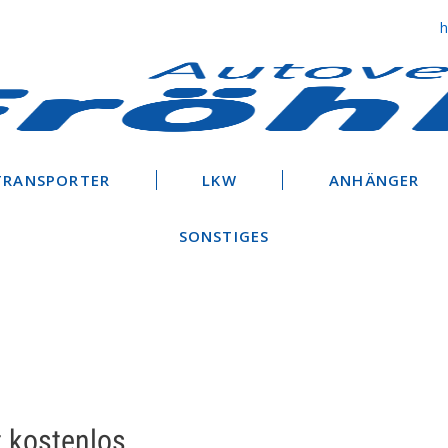
TRANSPORTER
LKW
ANHÄNGER
SONSTIGES
t kostenlos