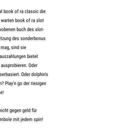
al book of ra classic die
warten book of ra slot
mwobenen buch des slot-
setzung des sonderbonus
 mag, sind sie
 auszahlungen bietet
s ausprobieren. Oder
erbasiert. Oder dolphin's
n? Play'n go der riesigen
e!
nicht gegen geld für
ymbole mit jedem spin!