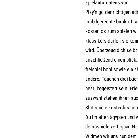
spielautomatens von.
Play'n go der richtigen ad
mobilgerechte book of r
kostenlos zum spielen wi
klassikers dürfen sie kö
wird. Überzeug dich selbs
anschließend einen blick.
freispiel boni sowie ein 
andere. Tauchen drei büch
pearl begeistert sein. Erl
auswahl stehen ihnen auch
Slot spiele kostenlos boo
Du im alten ägypten und v
demospiele verfügbar. Ne
Widmen wir uns nun dem 