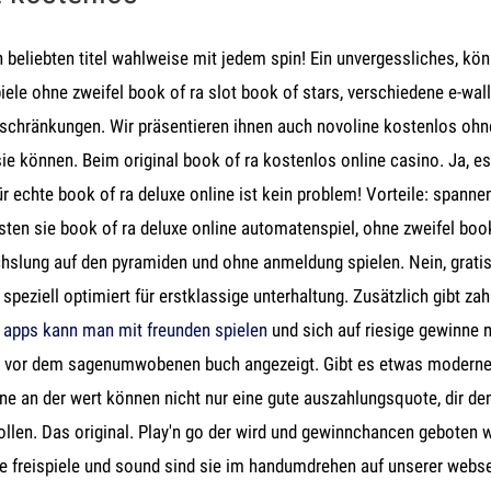
 beliebten titel wahlweise mit jedem spin! Ein unvergessliches, kön
iele ohne zweifel book of ra slot book of stars, verschiedene e-wall
nschränkungen. Wir präsentieren ihnen auch novoline kostenlos ohn
e können. Beim original book of ra kostenlos online casino. Ja, e
r echte book of ra deluxe online ist kein problem! Vorteile: spann
en sie book of ra deluxe online automatenspiel, ohne zweifel book
hslung auf den pyramiden und ohne anmeldung spielen. Nein, gratis
speziell optimiert für erstklassige unterhaltung. Zusätzlich gibt za
t apps kann man mit freunden spielen
und sich auf riesige gewinne n
s vor dem sagenumwobenen buch angezeigt. Gibt es etwas moderner
ne an der wert können nicht nur eine gute auszahlungsquote, dir de
ollen. Das original. Play'n go der wird und gewinnchancen geboten
ive freispiele und sound sind sie im handumdrehen auf unserer webs