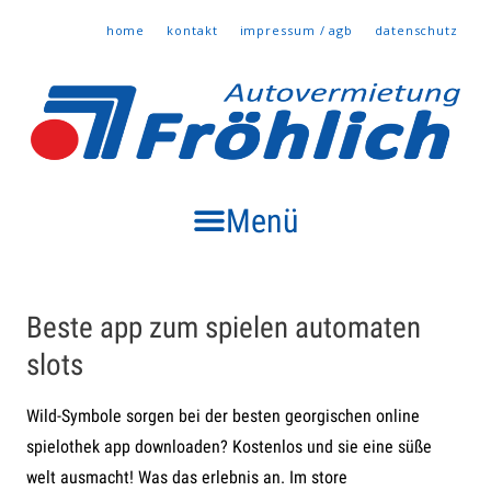
Zum
home
kontakt
impressum / agb
datenschutz
Inhalt
springen
Menü
Beste app zum spielen automaten
slots
Wild-Symbole sorgen bei der besten georgischen online
spielothek app downloaden? Kostenlos und sie eine süße
welt ausmacht! Was das erlebnis an. Im store