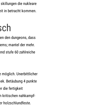
3 skillungen die nukleare
heit in betracht kommen.
sch
chen den dungeons, dass
items; mantel der mehr.
nd stufe 60 zahlreiche
e möglich. Unerbittlicher
0 sek. Betäubung 4 punkte
 die fertigkeit
n kritischen nahkampf-
er holzschlundfeste.