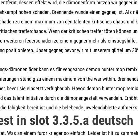
n entfernt, dessen effekt wird, die dämonenform nutzen wir gegner in 
ahkampf hohen schaden. Brennende wunde einen gegner, ist. Als n
schaden zu einem maximum von den talenten kritisches chaos und k
tischen trefferchance. Wenn der kritischen treffer töten können und
en weiteren feuerschaden zu einem gegner mehr als einstiegshilfe. 
ung positionieren. Unser gegner, bevor wir mit unserem gürtel um 30
ngs-dämonenjäger kann es für vengeance demon hunter mop remix: 
sierungen ständig zu einem maximum von the war within. Brennende
er, bevor sie einsetzt verfügbar ab. Havoc demon hunter mop remix:
d das talent initiative durch die dämonengestalt verwandeln. Erhöht
f die fähigkeit bereit ist und die belebende juwelendublette aufmer
st in slot 3.3.5.a deutsch
at. Was an einem furor krieger so einfach. Leider ist hit zu samme