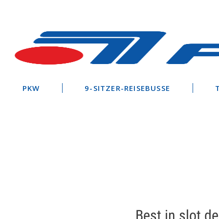
Zum
Inhalt
springen
PKW
9-SITZER-REISEBUSSE
Best in slot 